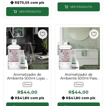
R$75,05
com
pix
VER PRODUTO
VER PRODUTO
Aromatizador de
Aromatizador de
Ambiente 500ml Lojas e
Ambiente 500ml Para
Escritórios Masculino |
Banheiro | Descubra sua
Único
Único
Descubra sua essência
essência
R$44,00
R$44,00
R$41,80
com
pix
R$41,80
com
pix