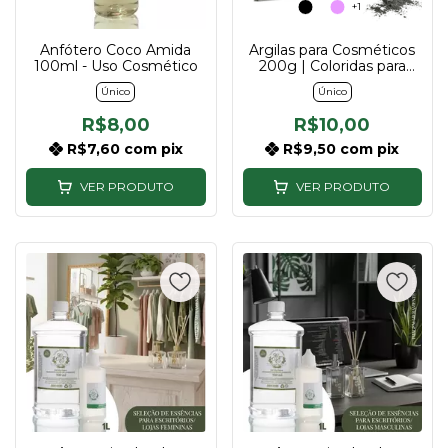
+1
Anfótero Coco Amida
Argilas para Cosméticos
100ml - Uso Cosmético
200g | Coloridas para
Sabonetes e Máscaras
Único
Único
R$8,00
R$10,00
R$7,60
com
pix
R$9,50
com
pix
VER PRODUTO
VER PRODUTO