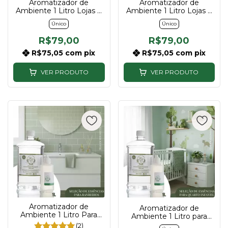
Aromatizador de
Aromatizador de
Ambiente 1 Litro Lojas e
Ambiente 1 Litro Lojas e
Escritórios Feminino |
Escritórios Masculino |
Único
Único
Descubra sua essência
Descubra sua essência
R$79,00
R$79,00
R$75,05
com
pix
R$75,05
com
pix
VER PRODUTO
VER PRODUTO
Aromatizador de
Aromatizador de
Ambiente 1 Litro Para
Ambiente 1 Litro para
Banheiro | Descubra sua
Quarto Infantil| Descubra
(2)