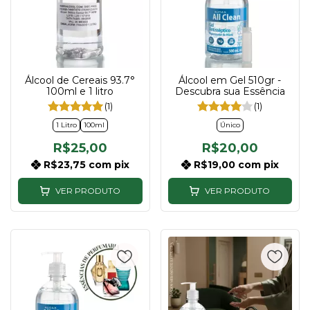
Álcool de Cereais 93.7°
Álcool em Gel 510gr -
100ml e 1 litro
Descubra sua Essência
(1)
(1)
1 Litro
100ml
Único
R$25,00
R$20,00
R$23,75
com
pix
R$19,00
com
pix
VER PRODUTO
VER PRODUTO