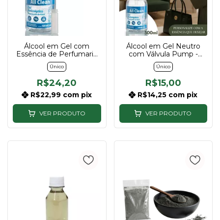
Álcool em Gel com
Álcool em Gel Neutro
Essência de Perfumaria
com Válvula Pump -
510gr - Descubra sua
500ml
Único
Único
Essência
R$24,20
R$15,00
R$22,99
com
pix
R$14,25
com
pix
VER PRODUTO
VER PRODUTO