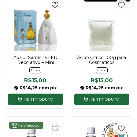
Abajur Santinha LED
Ácido Cítrico 100g para
Decorativo – Mini
Cosméticos
Luminária com Baterias
Único
Único
Inclusas
R$15,00
R$15,00
R$14,25
com
pix
R$14,25
com
pix
VER PRODUTO
VER PRODUTO
Mais Vendido