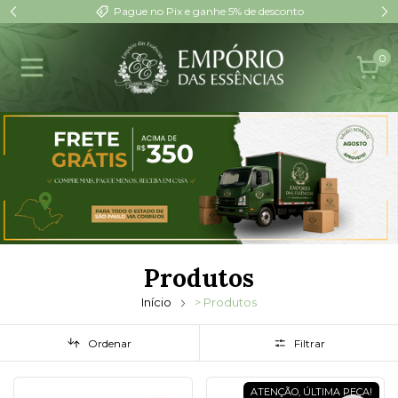
Pague no Pix e ganhe 5% de desconto
0
Produtos
Início
> Produtos
Ordenar
Filtrar
ATENÇÃO, ÚLTIMA PEÇA!