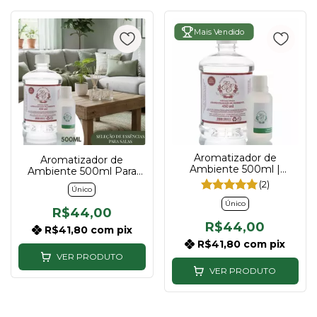
Mais Vendido
Aromatizador de
Aromatizador de
Ambiente 500ml |
Ambiente 500ml Para
Descubra sua essência
Sala | Descubra sua
(2)
Único
essência
Único
R$44,00
R$44,00
R$41,80
com
pix
R$41,80
com
pix
VER PRODUTO
VER PRODUTO