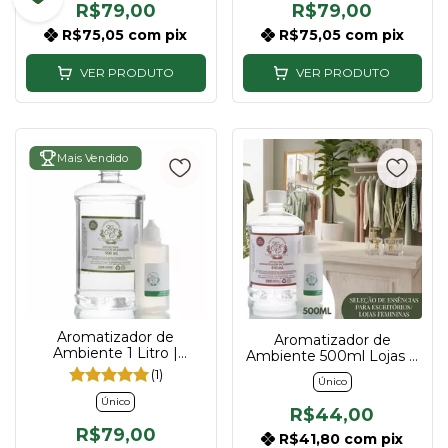
R$79,00
R$79,00
R$75,05
com
pix
R$75,05
com
pix
VER PRODUTO
VER PRODUTO
Mais Vendido
Aromatizador de
Aromatizador de
Ambiente 1 Litro |
Ambiente 500ml Lojas e
Descubra sua essência
Escritórios Feminino |
(1)
Único
Descubra sua essência
Único
R$44,00
R$79,00
R$41,80
com
pix