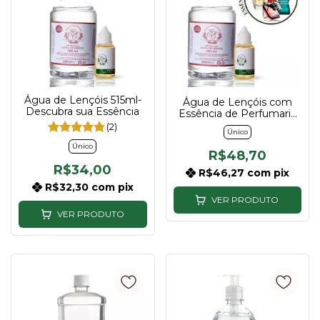
Água de Lençóis 515ml-
Água de Lençóis com
Descubra sua Essência
Essência de Perfumaria
515ml- Descubra sua
(2)
Único
Essência
Único
R$48,70
R$34,00
R$46,27
com
pix
R$32,30
com
pix
VER PRODUTO
VER PRODUTO