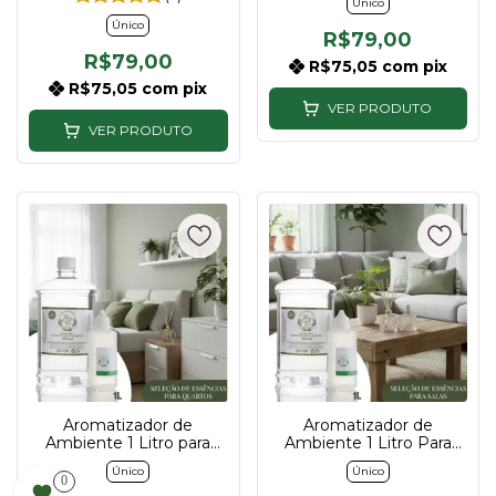
Único
essência
sua essência
Único
R$79,00
R$79,00
R$75,05
com
pix
R$75,05
com
pix
VER PRODUTO
VER PRODUTO
Aromatizador de
Aromatizador de
Ambiente 1 Litro para
Ambiente 1 Litro Para
Quarto | Descubra sua
Sala | Descubra sua
Único
Único
essência
essência
0