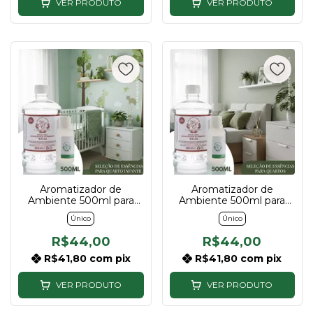
VER PRODUTO
VER PRODUTO
Aromatizador de
Aromatizador de
Ambiente 500ml para
Ambiente 500ml para
Quarto Infantil |
Quarto | Descubra sua
Único
Único
Descubra sua essência
essência
R$44,00
R$44,00
R$41,80
com
pix
R$41,80
com
pix
VER PRODUTO
VER PRODUTO