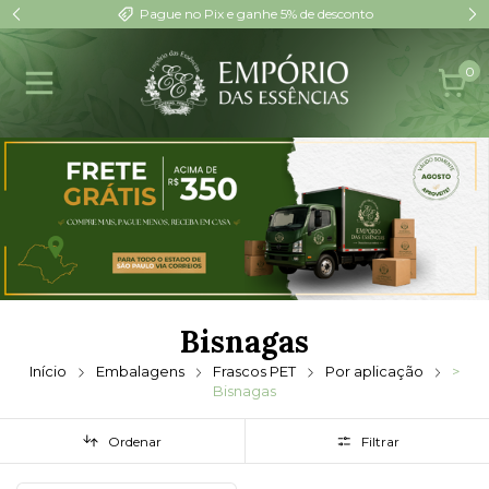
Pague no Pix e ganhe 5% de desconto
0
Bisnagas
Início
Embalagens
Frascos PET
Por aplicação
>
Bisnagas
Ordenar
Filtrar