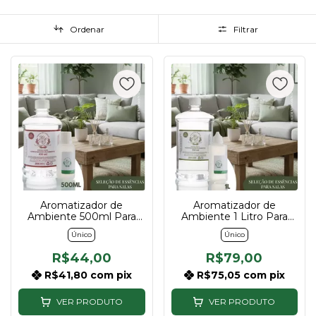
Ordenar
Filtrar
Aromatizador de
Aromatizador de
Ambiente 500ml Para
Ambiente 1 Litro Para
Sala | Descubra sua
Sala | Descubra sua
Único
Único
essência
essência
R$44,00
R$79,00
R$41,80
com
pix
R$75,05
com
pix
VER PRODUTO
VER PRODUTO