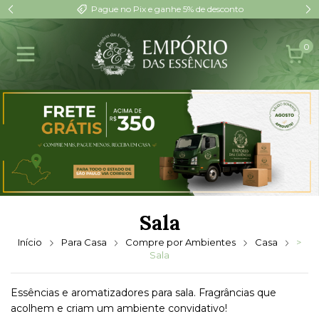
Pague no Pix e ganhe 5% de desconto
0
Sala
Início
Para Casa
Compre por Ambientes
Casa
>
Sala
Essências e aromatizadores para sala. Fragrâncias que
acolhem e criam um ambiente convidativo!