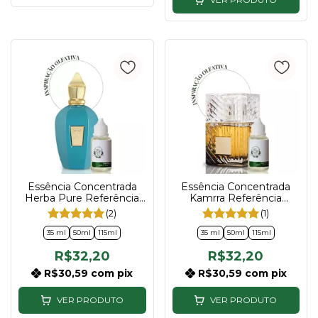
Essência Concentrada
Essência Concentrada
Herba Pure Referência
Kamrra Referência
Erba Pure Compartilhável
Khamrah Compartilhável
(2)
(1)
35ml | 50ml | 115ml
35ml | 50ml | 115ml
35 ml
50ml
115ml
35 ml
50ml
115ml
R$32,20
R$32,20
R$30,59
com
pix
R$30,59
com
pix
VER PRODUTO
VER PRODUTO