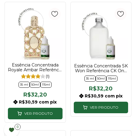
Essência Concentrada
Essência Concentrada SK
Royale Ambar Referência
Won Referência CK One
Royal Amber
Compartilhável 35ml |
(1)
35 ml
50ml
115ml
Compartilhável 35ml |
50ml | 115ml
50ml | 115ml
35 ml
50ml
115ml
R$32,20
R$32,20
R$30,59
com
pix
R$30,59
com
pix
VER PRODUTO
VER PRODUTO
0