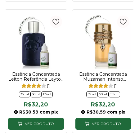
Essência Concentrada
Essência Concentrada
Leiton Referência Layton
Muzaman Intenso
Compartilhável 35ml |
Referência Musamam
(1)
(1)
50ml | 115ml
White Intense
Compartilhável 35ml |
35 ml
50ml
115ml
35 ml
50ml
115ml
50ml | 115ml
R$32,20
R$32,20
R$30,59
com
pix
R$30,59
com
pix
VER PRODUTO
VER PRODUTO