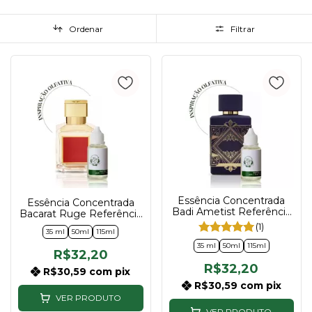
Ordenar
Filtrar
Essência Concentrada
Essência Concentrada
Badi Ametist Referência
Bacarat Ruge Referência
Bade'e Al Oud Amethyst
Baccarat Rouge
(1)
35 ml
50ml
115ml
Compartilhável 35ml |
Compartilhável 35ml |
50ml | 115ml
50ml | 115ml
35 ml
50ml
115ml
R$32,20
R$32,20
R$30,59
com
pix
R$30,59
com
pix
VER PRODUTO
VER PRODUTO