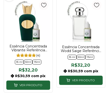
Essência Concentrada
Essência Concentrada
Vibrante Referência
Wodd Saige Referência
Vibrato Compartilhável
Wood Sage & Sea Salt
(4)
35 ml
50ml
115ml
35ml | 50ml | 115ml
Compartilhável 35ml |
35 ml
50ml
115ml
50ml | 115ml
R$32,20
R$32,20
R$30,59
com
pix
R$30,59
com
pix
VER PRODUTO
VER PRODUTO